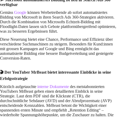
verfügbar
Gemäss
Google
können Werbetreibende ab sofort automatisiertes
Bidding von Microsoft in ihren Search Ads 360-Strategien aktivieren.
Durch die Kombination von Microsofts Echtzeit-Bidding mit
Floodlight-Daten lassen sich Gebote plattformübergreifend optimieren,
was zu besseren Ergebnissen führt.
Diese Neuerung bietet eine Chance, Performance und Effizienz über
verschiedene Suchmaschinen zu steigern. Besonders für Kund:innen
mit grossen Kampagen auf Google und Bing ermöglicht das
automatisierte Bidding eine bessere Budgetverteilung und gesteigerte
Conversion-Raten.
🎬 Der YouTuber MrBeast bietet interessante Einblicke in seine
Erfolgsstrategie
Kürzlich aufgetauchte
interne Dokumente
des meistabonnierten
YouTubers MrBeast geben einen detaillierten Einblick in seine
Strategie. Laut dem PDF sind die Klickrate (CTR), die
durchschnittliche Sehdauer (AVD) und der Abrufprozentsatz (AVP)
entscheidende Kennzahlen. MrBeast betont die Wichtigkeit einer
spannenden ersten Minute und empfiehlt „Retention Editing“ –
wiederholte Spannungshöhepunkte, um die Zuschauer zu halten. Die