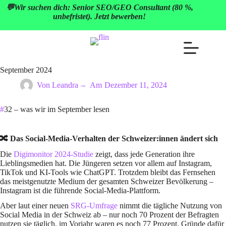
Zum
💬
Wir suchen dich: Senior SEO/GEO Consultant (80 %,
Inhalt
unbefristet). Jetzt bewerben!
springen
September 2024
Von
Leandra
Am
Dezember 11, 2024
#
32 – was wir im September lesen
🔀 Das Social-Media-Verhalten der Schweizer:innen ändert sich
Die
Digimonitor 2024-Studie
zeigt, dass jede Generation ihre
Lieblingsmedien hat. Die Jüngeren setzen vor allem auf Instagram,
TikTok und KI-Tools wie ChatGPT. Trotzdem bleibt das Fernsehen
das meistgenutzte Medium der gesamten Schweizer Bevölkerung –
Instagram ist die führende Social-Media-Plattform.
Aber laut einer neuen
SRG-Umfrage
nimmt die tägliche Nutzung von
Social Media in der Schweiz ab – nur noch 70 Prozent der Befragten
nutzen sie täglich, im Vorjahr waren es noch 77 Prozent. Gründe dafür