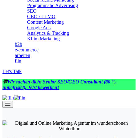
Programmatic Advertising
SEO
GEO / LLMO
Content Marketing
Google Ads
Analytics & Tracking
KI im Marketing
b2b
e-commerce
arbeiten
flin
Let's Talk
💬
Wir suchen dich: Senior SEO/GEO Consultant (80 %,
unbefristet). Jetzt bewerben!