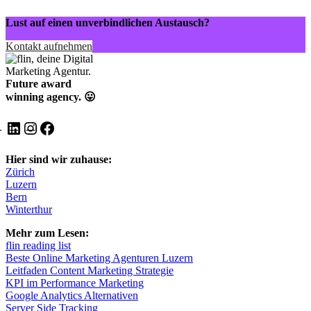
Lust auf einen unverbindlichen Austausch?
Kontakt aufnehmen
Future award
winning agency. 😛
LinkedIn
Instagram
Facebook
Hier sind wir zuhause:
Zürich
Luzern
Bern
Winterthur
Mehr zum Lesen:
flin reading list
Beste Online Marketing Agenturen Luzern
Leitfaden Content Marketing Strategie
KPI im Performance Marketing
Google Analytics Alternativen
Server Side Tracking