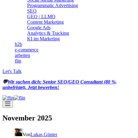
Programmatic Advertising
SEO
GEO / LLMO
Content Marketing
Google Ads
Analytics & Tracking
KI im Marketing
b2b
e-commerce
arbeiten
flin
Let's Talk
💬
Wir suchen dich: Senior SEO/GEO Consultant (80 %,
unbefristet). Jetzt bewerben!
November 2025
Von
Lukas Günter