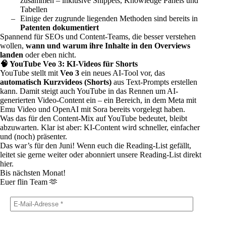
zusammen – inklusive Snippets, Knowledge Panels und
Tabellen
Einige der zugrunde liegenden Methoden sind bereits in
Patenten dokumentiert
Spannend für SEOs und Content-Teams, die besser verstehen
wollen,
wann und warum ihre Inhalte in den Overviews
landen
oder eben nicht.
🧠 YouTube Veo 3: KI-Videos für Shorts
YouTube
stellt mit
Veo 3
ein neues AI-Tool vor, das
automatisch Kurzvideos (Shorts)
aus Text-Prompts erstellen
kann. Damit steigt auch YouTube in das Rennen um AI-
generierten Video-Content ein – ein Bereich, in dem Meta mit
Emu Video und OpenAI mit Sora bereits vorgelegt haben.
Was das für den Content-Mix auf YouTube bedeutet, bleibt
abzuwarten. Klar ist aber: KI-Content wird schneller, einfacher
und (noch) präsenter.
Das war’s für den Juni! Wenn euch die Reading-List gefällt,
leitet sie gerne weiter oder abonniert unsere Reading-List direkt
hier.
Bis nächsten Monat!
Euer flin Team 🫶