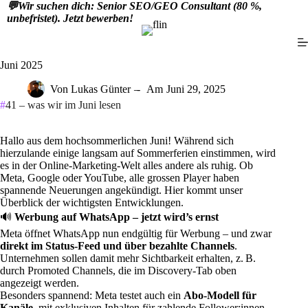
Zum
💬
Wir suchen dich: Senior SEO/GEO Consultant (80 %,
Inhalt
unbefristet). Jetzt bewerben!
springen
Juni 2025
Von
Lukas Günter
Am
Juni 29, 2025
#
41 – was wir im Juni lesen
Hallo aus dem hochsommerlichen Juni! Während sich
hierzulande einige langsam auf Sommerferien einstimmen, wird
es in der Online-Marketing-Welt alles andere als ruhig. Ob
Meta, Google oder YouTube, alle grossen Player haben
spannende Neuerungen angekündigt. Hier kommt unser
Überblick der wichtigsten Entwicklungen.
🔊
Werbung auf WhatsApp – jetzt wird’s ernst
Meta öffnet
WhatsApp
nun endgültig für Werbung – und zwar
direkt im Status-Feed und über bezahlte Channels
.
Unternehmen sollen damit mehr Sichtbarkeit erhalten, z. B.
durch Promoted Channels, die im Discovery-Tab oben
angezeigt werden.
Besonders spannend: Meta testet auch ein
Abo-Modell für
Kanäle
, mit exklusiven Inhalten für zahlende Follower:innen.