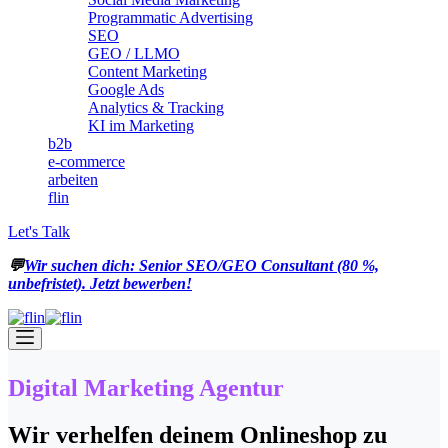
Programmatic Advertising
SEO
GEO / LLMO
Content Marketing
Google Ads
Analytics & Tracking
KI im Marketing
b2b
e-commerce
arbeiten
flin
Let's Talk
💬
Wir suchen dich: Senior SEO/GEO Consultant (80 %,
unbefristet). Jetzt bewerben!
Digital Marketing Agentur
Wir verhelfen deinem Onlineshop zu